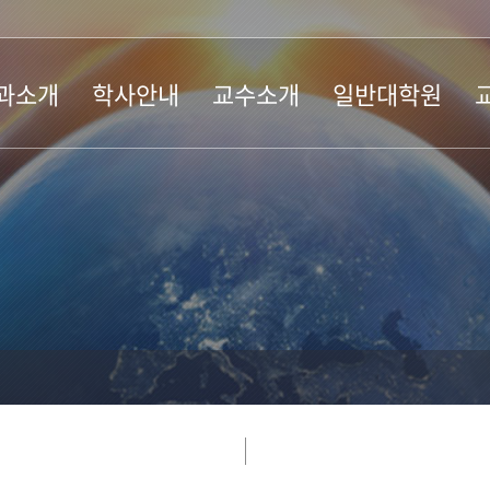
과소개
학사안내
교수소개
일반대학원
소개
교과과정
현직교수
전공소개
전
연혁
부전공필수/선택
명예교수
교과과정
교
제도
기본이수
학사일정
기
오시는 길
졸업자격 인정기준
공지사항
학
학사일정
공