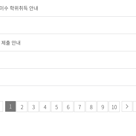
 이수 학위취득 안내
 제출 안내
1
2
3
4
5
6
7
8
9
10