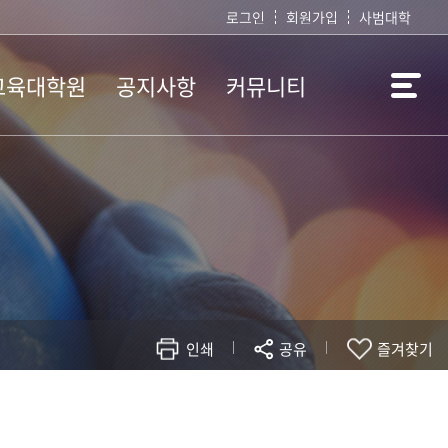
로그인
회원가입
사범대학
교육대학원
공지사항
커뮤니티
공소개
공지사항
질문과답변
과과정
수업자료실
본이수
서식자료실
사일정
관련사이트
지사항
취업안내
인쇄
공유
즐겨찾기
현재 페이지를 즐겨찾는 메뉴로