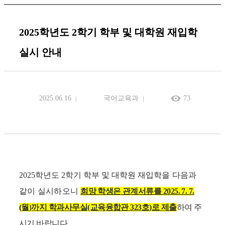
2025학년도 2학기 학부 및 대학원 재입학
실시 안내
2025.06.16
국어교육과
73
2025
학년도
2
학기 학부 및 대학원 재입학
을 다음과
같이 실시하오니
희망 학생은
관계서류를
2025. 7. 7.
(월
)
까지
학과사무실(교육융합관 323호)로 제출
하여 주
시기 바랍니다
.